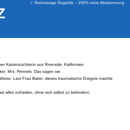
✓ Reinrassige Ragdolls – 100% reine Abstammung
Z
ner Katzenzüchterin aus Riverside, Kalifornien.
ker, Mrs. Pennels. Das sagen sie
Weise. Laut Frau Baker, dieses traumatische Ereignis machte
t alles zufrieden, ohne sich selbst zu behindern.