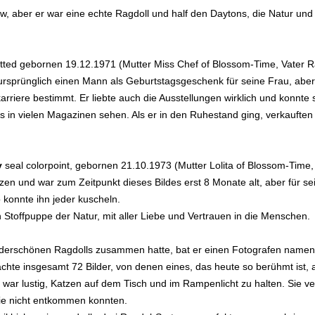
ow, aber er war eine echte Ragdoll und half den Daytons, die Natur u
tted gebornen 19.12.1971 (Mutter Miss Chef of Blossom-Time, Vater
rsprünglich einen Mann als Geburtstagsgeschenk für seine Frau, aber 
arriere bestimmt. Er liebte auch die Ausstellungen wirklich und konnte 
 in vielen Magazinen sehen. Als er in den Ruhestand ging, verkauften 
y
seal colorpoint, gebornen 21.10.1973 (Mutter Lolita of Blossom-Tim
n und war zum Zeitpunkt dieses Bildes erst 8 Monate alt, aber für sei
konnte ihn jeder kuscheln.
n Stoffpuppe der Natur, mit aller Liebe und Vertrauen in die Menschen.
erschönen Ragdolls zusammen hatte, bat er einen Fotografen namens
chte insgesamt 72 Bilder, von denen eines, das heute so berühmt ist,
s war lustig, Katzen auf dem Tisch und im Rampenlicht zu halten. Sie 
ie nicht entkommen konnten.