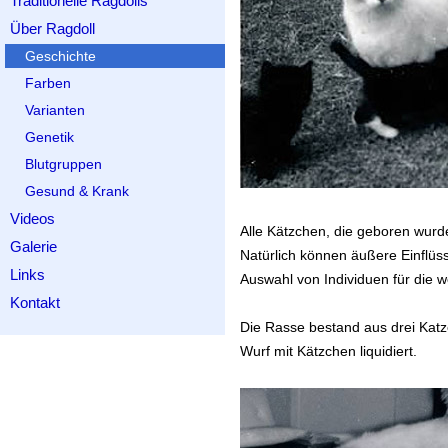
Traditionelle Ragdolls
Über Ragdoll
Geschichte
Farben
Varianten
Genetik
Blutgruppen
Gesund & Krank
Videos
Alle Kätzchen, die geboren wurd
Galerie
Natürlich können äußere Einflüs
Links
Auswahl von Individuen für die 
Kontakt
Die Rasse bestand aus drei Kat
Wurf mit Kätzchen liquidiert.