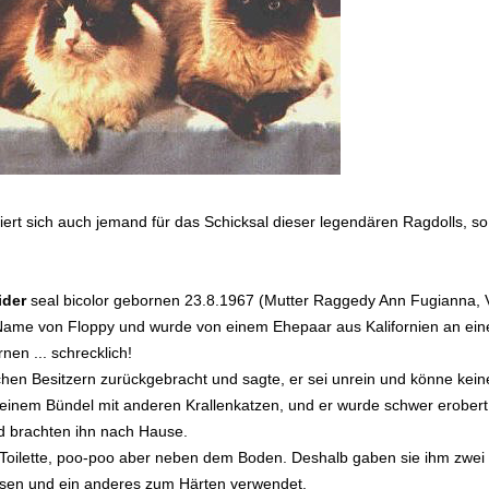
ssiert sich auch jemand für das Schicksal dieser legendären Ragdolls, so 
ider
seal bicolor gebornen 23.8.1967 (Mutter Raggedy Ann Fugianna,
Name von Floppy und wurde von einem Ehepaar aus Kalifornien an einen
rnen ... schrecklich!
hen Besitzern zurückgebracht und sagte, er sei unrein und könne keine
n einem Bündel mit anderen Krallenkatzen, und er wurde schwer erobert
d brachten ihn nach Hause.
e Toilette, poo-poo aber neben dem Boden. Deshalb gaben sie ihm zwei
ssen und ein anderes zum Härten verwendet.