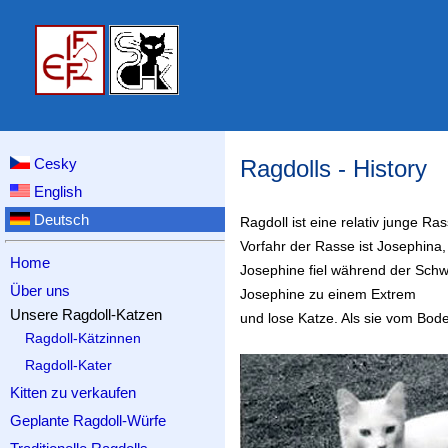
Cesky
Ragdolls - History
English
Deutsch
Ragdoll ist eine relativ junge Ra
Vorfahr der Rasse ist Josephina
Home
Josephine fiel während der Schw
Über uns
Josephine zu einem Extrem
Unsere Ragdoll-Katzen
und lose Katze. Als sie vom Bode
Ragdoll-Kätzinnen
Ragdoll-Kater
Kitten zu verkaufen
Geplante Ragdoll-Würfe